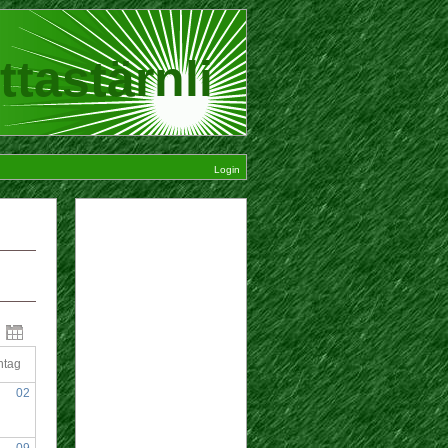
ttastärnli
Login
ntag
02
09