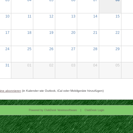
10
11
12
13
14
15
17
18
19
20
21
22
24
25
26
27
28
29
31
01
02
03
04
05
ine abonnieren
(in Kalender wie Outlook, iCal oder Mobilgeräte hinzufügen)
Powered by ClubDesk Vereinssoftware
|
ClubDesk Login