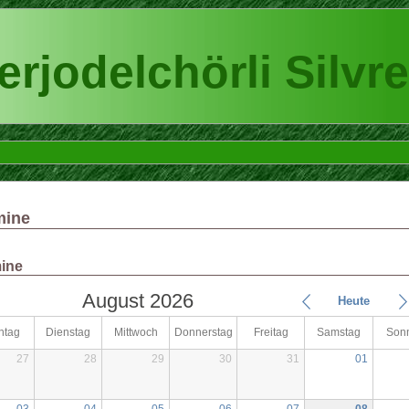
rjodelchörli Silvre
mine
ine
August 2026
Heute
ntag
Dienstag
Mittwoch
Donnerstag
Freitag
Samstag
Son
27
28
29
30
31
01
03
04
05
06
07
08