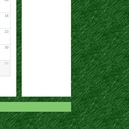
16
23
30
06